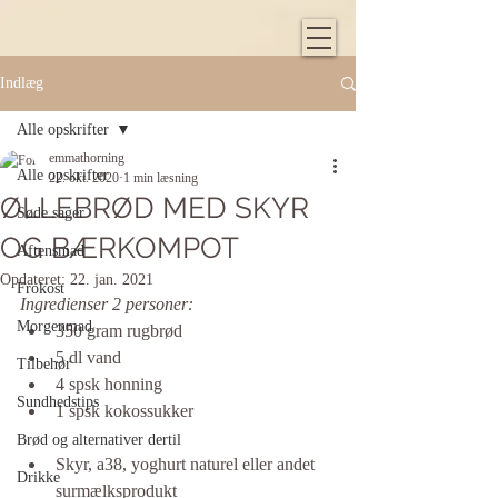
Indlæg
Alle opskrifter
emmathorning
Alle opskrifter
22. okt. 2020
1 min læsning
ØLLEBRØD MED SKYR
Søde sager
OG BÆRKOMPOT
Aftensmad
Opdateret:
22. jan. 2021
Frokost
Ingredienser 2 personer:
Morgenmad
350 gram rugbrød 
5 dl vand 
Tilbehør
4 spsk honning 
Sundhedstips
1 spsk kokossukker
Brød og alternativer dertil
Skyr, a38, yoghurt naturel eller andet 
Drikke
surmælksprodukt 