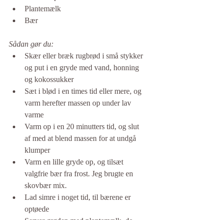
Plantemælk 
Bær
Sådan gør du: 
Skær eller bræk rugbrød i små stykker 
og put i en gryde med vand, honning 
og kokossukker 
Sæt i blød i en times tid eller mere, og 
varm herefter massen op under lav 
varme 
Varm op i en 20 minutters tid, og slut 
af med at blend massen for at undgå 
klumper 
Varm en lille gryde op, og tilsæt 
valgfrie bær fra frost. Jeg brugte en 
skovbær mix. 
Lad simre i noget tid, til bærene er 
optøede